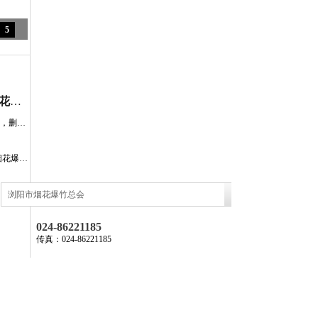
5
[政府公告] 富平全面废止涉及烟花爆竹销售的规定
新修订的《公民生态环境行为规范十条》，删除“少燃放烟花爆竹”
公开征求意见：浙江省温州市 销售燃放烟花爆竹管理规定（草案征求意见稿）
浏阳市烟花爆竹总会
024-86221185
传真：024-86221185