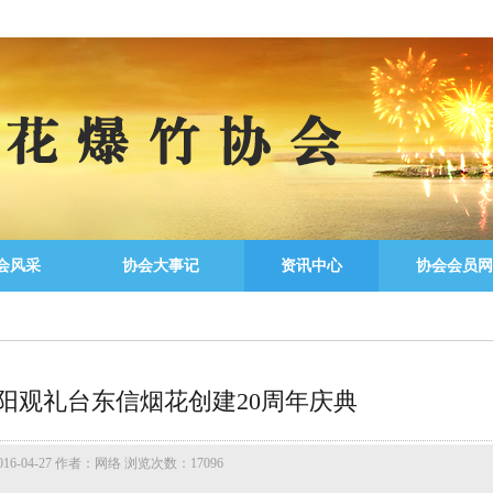
会风采
协会大事记
资讯中心
协会会员网
，浏阳观礼台东信烟花创建20周年庆典
6-04-27 作者：网络 浏览次数：17096