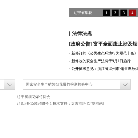
辽宁省烟花
1
2
3
4
爆竹协会七
届四次理事
法律法规
会暨七届四
次会员大会
圆满召开
新修改的安全生产法将于9月1日施行
国家安全生产醴陵烟花爆竹检测检验中心
辽宁省烟花爆竹协会
辽ICP备15019488号-1
技术支持：
盘古网络
[定制网站]