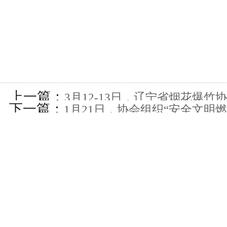
上一篇：
3月12-13日，辽宁省烟花爆
下一篇：
1月21日，协会组织“安全文明
会议在沈阳工会大厦召开。会
进社区”活动。协会会长张