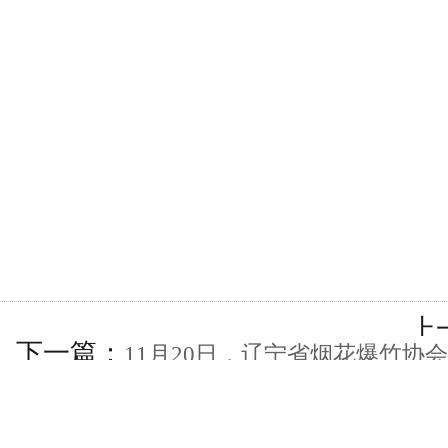
上
下一篇：
11月20日，辽宁省烟花爆竹协
受辽宁省民政厅社会组织评估