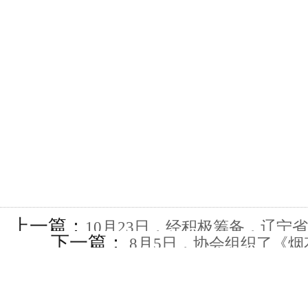
上一篇：
10月23日，经积极筹备，辽宁
下一篇：
8月5日，协会组织了《烟
员资格考核培训班在熊岳小雨温
GB10631-2013标准竞赛讲