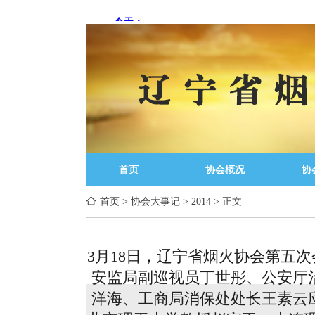
首页
协会概况
协
首页
>
协会大事记
>
2014
>
正文
3月18日，辽宁省烟火协会第五
安监局副巡视员丁世彤、公安厅
洋海、工商局消保处处长王素云