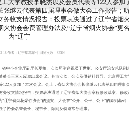
工大学教授李晓杰以及会员代表等122人参加
长张继云代表第四届理事会做大会工作报告；
财务收支情况报告；投票表决通过了辽宁省烟
烟火协会会费管理办法及“辽宁省烟火协会”更
为“辽宁
03-18 作者：辽宁烟花爆竹 浏览次数：82504
幕。省中小企业厅副厅长夏榕、安监局副巡视员丁世彤、公安厅治安总队副
处处长王素云应邀出席会议。各市安监、公安及供销社领导、北京理工大
等122人参加了本次会议。会上，省烟火协会会长张继云代表第四届理事
财务收支情况报告；投票表决通过了辽宁省烟火协会章程修改草案、修改
为“辽宁省烟花爆竹协会”的提案。大会在“公开、公平、公正”的原则基础
任了协会名誉会长、秘书长、顾问及特邀常务理事。