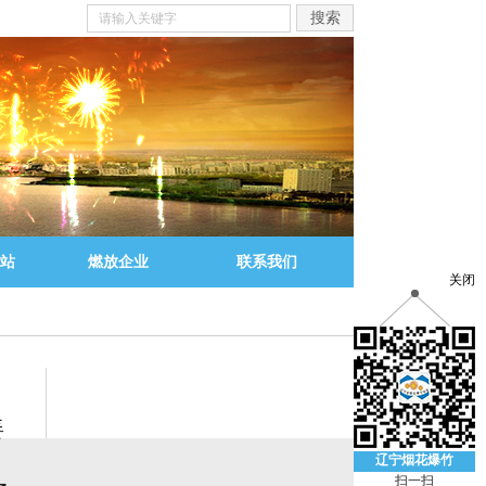
站
燃放企业
联系我们
关闭
、
姜
、
辽宁烟花爆竹
扫一扫