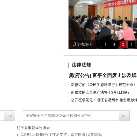
辽宁省烟花
1
2
3
4
爆竹协会七
届六次常务
法律法规
理事扩大会
顺利召开
新修改的安全生产法将于9月1日施行
国家安全生产醴陵烟花爆竹检测检验中心
辽宁省烟花爆竹协会
辽ICP备15019488号-1
技术支持：
盘古网络
[定制网站]