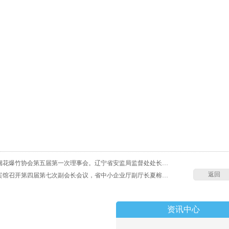
省烟花爆竹协会第五届第一次理事会。辽宁省安监局监督处处长…
返回
城宾馆召开第四届第七次副会长会议，省中小企业厅副厅长夏榕…
资讯中心