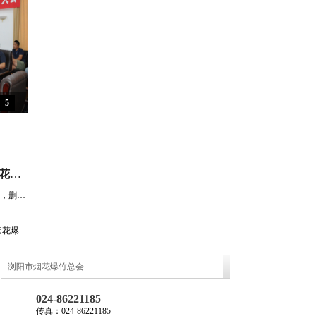
5
[政府公告] 富平全面废止涉及烟花爆竹销售的规定
新修订的《公民生态环境行为规范十条》，删除“少燃放烟花爆竹”
公开征求意见：浙江省温州市 销售燃放烟花爆竹管理规定（草案征求意见稿）
浏阳市烟花爆竹总会
024-86221185
传真：024-86221185