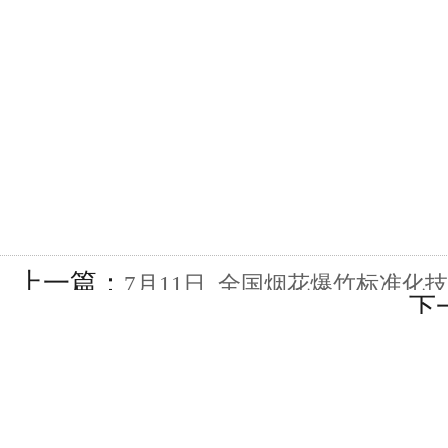
上一篇：
7月11日, 全国烟花爆竹标准
下
讨会在辽宁沈阳召开, 