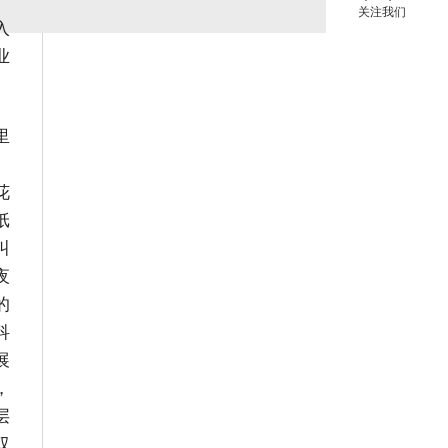
关注我们
入
业
里
、
花
纸
叫
夜
的
科
展
，
层
双