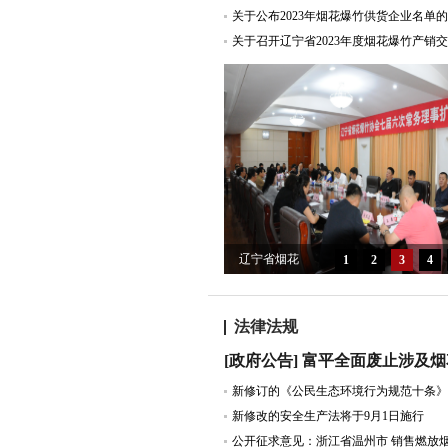
关于公布2023年烟花爆竹供货企业名单
辽宁省烟花
1
2
3
4
爆竹协会七
届六次常务
法律法规
理事扩大会
顺利召开
新修改的安全生产法将于9月1日施行