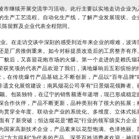
醴陵市继续开展交流学习活动。此行主要以实地走访企业为
的生产工艺流程、自动化生产线，了解产业发展现状、企
长陈留辉及企业代表全程陪同。
企业。在走访交谈中深刻的感受到近年来企业的艰难，波涛
还是厂房推倒重来。如今对标提质改造后的工房整齐有序
厂貌后，又喜迎花炮市场的火爆。第一个走进的是赖氏烟
”荣获奖项的代表产品欢迎了我们，满地爆响后五彩缤纷的
，在传统爆竹产品基础上不断创新，产品以“百年品牌”
非遗文化展馆建设；南凤烟花公司享有“日景烟花领舞者、
新颖、包装独特，在辽宁的销售额逐年递增，现已形成稳定
深合作伙伴，产品不断更新，品种类别有了很大的拓展；
为贯穿全年度、联动全产业的系统化、多维度、立体式拓
面有了新突破；恒达烟花是“醴花”行业的领军级实力企业
为国家高新技术企业，产品素来以花型饱满、色泽艳丽、
以“方方得利”为代表的产品，深受百姓消费者欢迎；神话