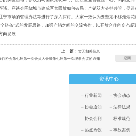
座谈。座谈会围绕城市建成区禁限放如何破局；产销双方齐抓共管，促进
辽宁市场的管理办法等进行了深入探讨。大家一致认为要坚定不移走烟花
“全链条”式的发展思路，加强产销之间的交流协作，以开放合作的姿态凝
方向发展
上一篇：
暂无相关信息
返回
爆竹协会第七届第一次会员大会暨第七届第一次理事会议的通知
资讯中心
行业新闻
协会动态
协会通知
法律法规
协会会刊
标准规范
热点热议
事故案例