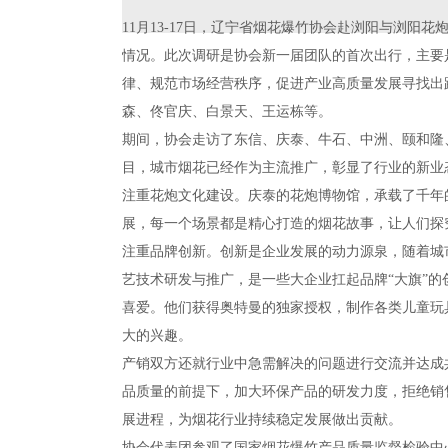
11月13-17日，辽宁省烟花爆竹协会赴浏阳与浏
情况。此次调研是协会新一届团队的首次出行，主要
律、规范市场经营秩序，促进产业高质量发展寻找出
森、佟官庆、白景天、王运栋等。
期间，协会走访了东信、庆泰、牛石、中洲、颐和隆
目，城市烟花已经作为主流推广，彰显了行业的新业
注重花炮文化建设。庆泰的花炮博物馆，承载了千年
展，每一个场景都是精心打造的烟花故事，让人们探
注重品牌创新。创新是企业发展的动力源泉，随着城
艺技术研发与推广，是一些大企业扛起品牌“大旗”的
喜爱。他们获得奥特曼的独家授权，制作各类儿童玩
大的兴趣。
产销双方还就行业中急需解决的问题进行交流并达成
品质量的前提下，加大环保产品的研发力度，拒绝销
展进程，为烟花行业持续稳定发展做出贡献。
协会代表团参观了国家烟花爆竹产品质量监督检验中