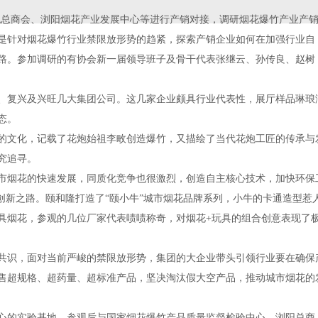
阳花炮总商会、浏阳烟花产业发展中心等进行产销对接，调研烟花爆竹产业产
是针对烟花爆竹行业禁限放形势的趋紧，探索产销企业如何在加强行业自
路。参加调研的有协会新一届领导班子及骨干代表张继云、孙传良、赵树
、复兴及兴旺几大集团公司。这几家企业颇具行业代表性，展厅样品琳琅
态。
的文化，记载了花炮始祖李畋创造爆竹，又描绘了当代花炮工匠的传承与
究追寻。
市烟花的快速发展，同质化竞争也很激烈，创造自主核心技术，加快环保
创新之路。颐和隆打造了“颐小牛”城市烟花品牌系列，小牛的卡通造型惹
具烟花，参观的几位厂家代表啧啧称奇，对烟花+玩具的组合创意表现了
共识，面对当前严峻的禁限放形势，集团的大企业带头引领行业要在确保
售超规格、超药量、超标准产品，坚决淘汰假大空产品，推动城市烟花的
心的实验基地，参观后与国家烟花爆竹产品质量监督检验中心、浏阳总商