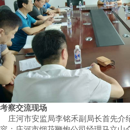
考察交流现场
庄河市安监局李铭禾副局长首先介
容；庄河市烟花鞭炮公司经理马立山